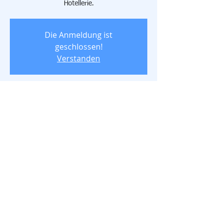
Hotellerie.
Die Anmeldung ist
geschlossen!
Verstanden
Time & Location
04 Jun 2017, 9:00 am – 06 Jun 2017, 5:00
pm
Hotel Bayrischer Hof, Munich, Germany
Share this event